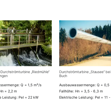
-Durchströmturbine „Riedmühle“
Durchströmturbine „Stausee“ bei
engen
Buch
sermenge: Q = 1,5 m³/s
Ausbauwassermenge: Q = 0,5 -
 Hn = 2,2 m
Fallhöhe: Hn = 3,5 - 6,3 m
e Leistung: Pel = 22 kW
Elektrische Leistung: Pel = 11 