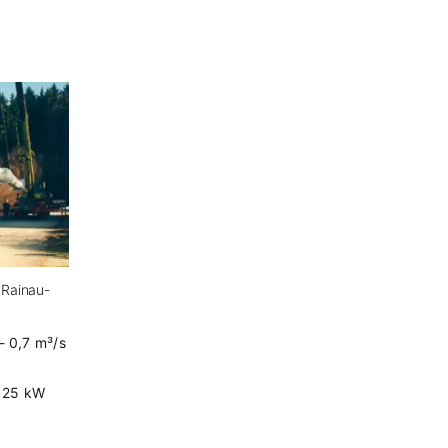
 Rainau-
 0,7 m³/s
- 25 kW