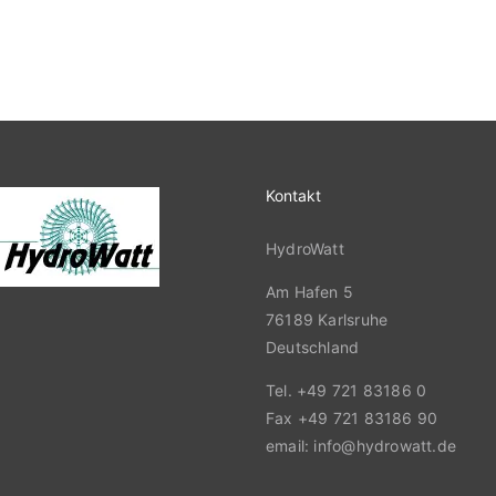
Kontakt
HydroWatt
Am Hafen 5
76189 Karlsruhe
Deutschland
Tel. +49 721 83186 0
Fax +49 721 83186 90
email: info@hydrowatt.de