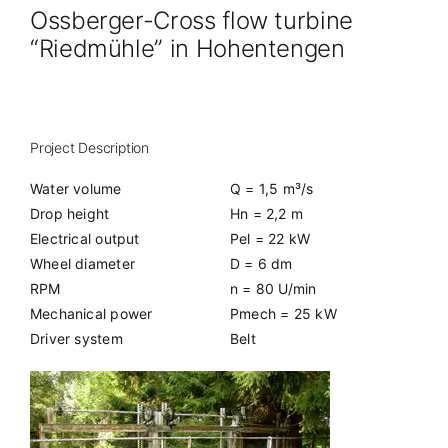
Ossberger-Cross flow turbine
“Riedmühle” in Hohentengen
Project Description
Water volume
Q = 1,5 m³/s
Drop height
Hn = 2,2 m
Electrical output
Pel = 22 kW
Wheel diameter
D = 6 dm
RPM
n = 80 U/min
Mechanical power
Pmech = 25 kW
Driver system
Belt