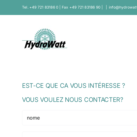
Skip
Tel. +49 721 83186 0 | Fax +49 721 83186 90 |
|
info@hydrowatt
to
content
EST-CE QUE CA VOUS INTÉRESSE ?
VOUS VOULEZ NOUS CONTACTER?