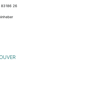
– 83186 26
einheber
OUVER