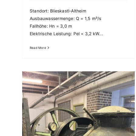
Standort: Blieskastl-Altheim
Ausbauwassermenge: Q = 1,5 m³/s
Fallhöhe: Hn = 3,0 m
Elektrische Leistung: Pel = 3,2 kW...
Francis-Turbine “Schwallungen”
Read More
francis turbine
Referenzen