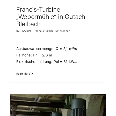
Francis-Turbine
„Webermühle“ in Gutach-
Bleibach
2 Francis-Turbines “Zöblitz”
francis turbine
Referenzen
02/05/2024
|
francis turbine
,
Referenzen
Ausbauwassermenge: Q = 2,1 m³/s
Fallhöhe: Hn = 2,6 m
Elektrische Leistung: Pel = 31 kW...
Read More