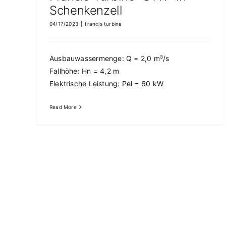
Schenkenzell
04/17/2023
|
francis turbine
4 Francis-Turbines “Kriebstein”
francis turbine
Referenzen
Ausbauwassermenge: Q = 2,0 m³/s
Fallhöhe: Hn = 4,2 m
Elektrische Leistung: Pel = 60 kW
Read More