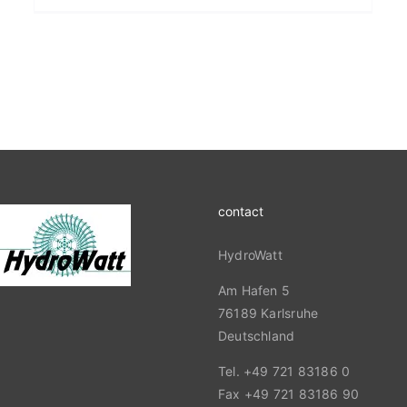
contact
HydroWatt
Am Hafen 5
76189 Karlsruhe
Deutschland
Tel. +49 721 83186 0
Fax +49 721 83186 90