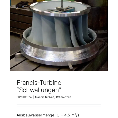
Francis-Turbine “Appenmühle” in Kalsruhe
francis turbine
Referenzen
Francis-Turbine
“Schwallungen”
03/10/2024
|
francis turbine
,
Referenzen
Ausbauwassermenge: Q = 4,5 m³/s