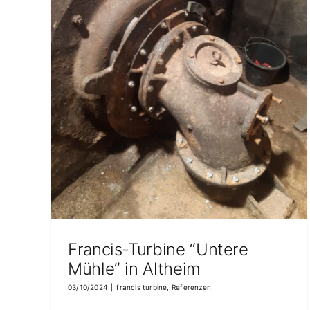
eim
Francis-Turbine “Untere
Mühle” in Altheim
03/10/2024
|
francis turbine
,
Referenzen