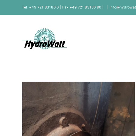
Skip
Tel. +49 721 83186 0 | Fax +49 721 83186 90 |
|
info@hydrowat
to
content
Francis-Turbine „Eichmühle“ in Bad Hersfeld
francis turbine
Referenzen