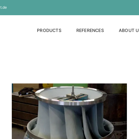
t.de
PRODUCTS
REFERENCES
ABOUT U
Francis-Turbine “Kuhbach und Baumann”
francis turbine
Referenzen