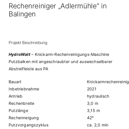
Rechenreiniger „Adlermühle“ in
Balingen
Projekt Beschreibung
HydroWatt
– Knickarm-Rechenreinigungs-Maschine
Putzbalken mit angeschraubter und auswechselbarer
Abstreifleiste aus PA
Bauart
Knickarmrechenreinig
Inbetriebnahme
2021
Antrieb
hydraulisch
Rechenbreite
3,0 m
Putzlänge
3,15 m
Rechenneigung
42°
Putzvorgangszyklus
ca. 2,0 min